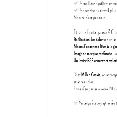
✅ Un meilleur équilibre entre 
✅ Une reprise du travail plus 
Mais ce n’est pas tout…
Et pour l’entreprise ? C’e
Fidélisation des talents
 : un s
Moins d’absences liées à la ga
Image de marque renforcée
 : 
Un levier RSE concret et valor
Chez 
Milk n Cookie
, on accomp
et accessibles.
Envie d’en parler à votre RH o
✨ 
Parce qu’accompagner les to