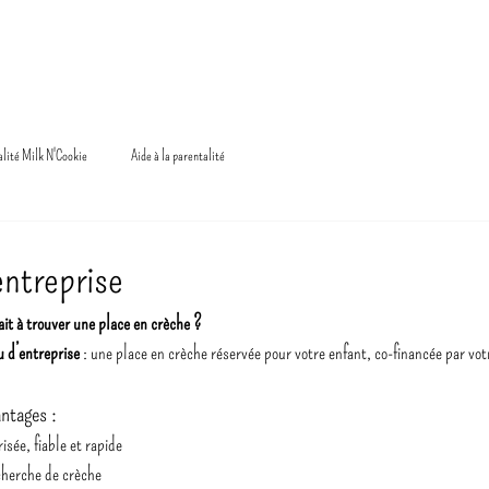
-CRECHES
AVANTAGE
RECRUTEMENT
TARIFS
alité Milk N'Cookie
Aide à la parentalité
entreprise
dait à trouver une place en crèche ?
u d’entreprise
 : une place en crèche réservée pour votre enfant, co-financée par vo
ntages :
sée, fiable et rapide
cherche de crèche