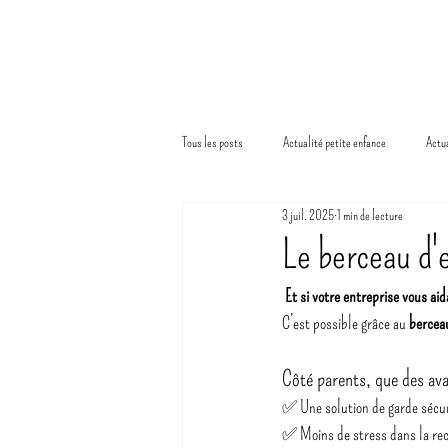
NOUS DÉCOUVRIR
NOS MICRO
Tous les posts
Actualité petite enfance
Actu
3 juil. 2025
1 min de lecture
Le berceau d'
Et si votre entreprise vous ai
C’est possible grâce au 
bercea
Côté parents, que des ava
✅ Une solution de garde sécuri
✅ Moins de stress dans la re