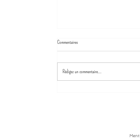
Commentaires
Rédigez un commentaire...
Attestation d’honorabilité : un gage de
sécurité pour nos tout-petits
Menti